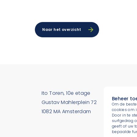
Naar het overzicht
Ito Toren, 10e etage
T.
+31 
Beheer t
Gustav Mahlerplein 72
E.
Om de beste 
cookies om i
1082 MA Amsterdam
info.n
Door in te 
surfgedrag o
geeft of uw 
bepaalde fun