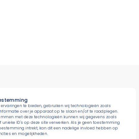
(0)20 664 85 85
oestemming
ervaringen te bieden, gebruiken wij technologieën zoals
nformatie over je apparaat op te slaan en/of te raadplegen.
etherlands@dils.com
stemmen met deze technologieën kunnen wij gegevens zoals
f unieke ID's op deze site verwerken. Als je geen toestemming
toestemming intrekt, kan dit een nadelige invloed hebben op
cties en mogelijkheden.