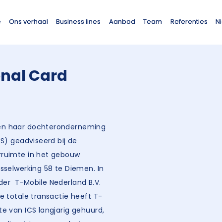
e
Ons verhaal
Business lines
Aanbod
Team
Referenties
N
onal Card
en haar dochteronderneming
CS) geadviseerd bij de
rruimte in het gebouw
sselwerking 58 te Diemen. In
der T-Mobile Nederland B.V.
e totale transactie heeft T-
e van ICS langjarig gehuurd,