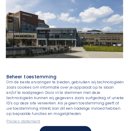
Verhuur
Constant IT blijft in de Kauwgomballenfabriek
Beheer toestemming
Om de beste ervaringen te bieden, gebruiken wij technologieën
zoals cookies om informatie over je apparaat op te slaan
en/of te raadplegen. Door in te stemmen met deze
technologieën kunnen wij gegevens zoals surfgedrag of unieke
ID's op deze site verwerken. Als je geen toestemming geeft of
uw toestemming intrekt, kan dit een nadelige invloed hebben
op bepaalde functies en mogelijkheden.
Privacy statement
Experienced & committed