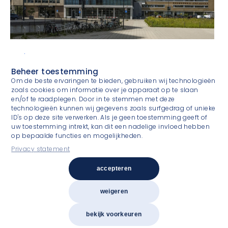
Verhuur
Constant IT blijft in de Kauwgomballenfabriek
Beheer toestemming
Om de beste ervaringen te bieden, gebruiken wij technologieën
zoals cookies om informatie over je apparaat op te slaan
en/of te raadplegen. Door in te stemmen met deze
technologieën kunnen wij gegevens zoals surfgedrag of unieke
ID's op deze site verwerken. Als je geen toestemming geeft of
uw toestemming intrekt, kan dit een nadelige invloed hebben
op bepaalde functies en mogelijkheden.
Privacy statement
Experienced & committed
accepteren
weigeren
Copyright 2026
Van Gool Elburg Vastgoedspecialisten
Privacy statement
Algemene voorwaarden
bekijk voorkeuren
Design by LEFHEBBERS