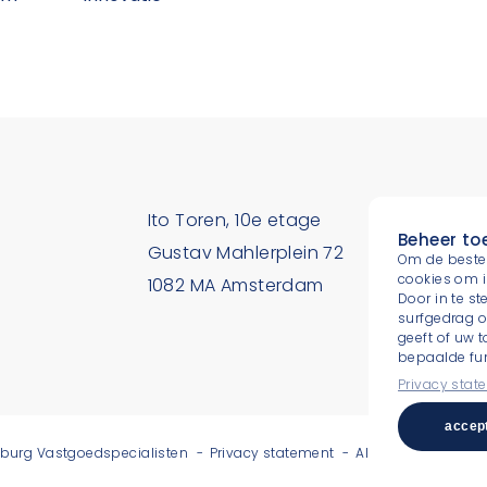
Ito Toren, 10e etage
T.
+31 
Beheer t
Gustav Mahlerplein 72
E.
Om de beste 
cookies om i
1082 MA Amsterdam
info.n
Door in te 
surfgedrag o
geeft of uw 
bepaalde fun
Privacy stat
accep
lburg Vastgoedspecialisten
Privacy statement
Algemene voorwa