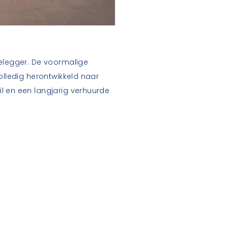
belegger. De voormalige
olledig herontwikkeld naar
l en een langjarig verhuurde