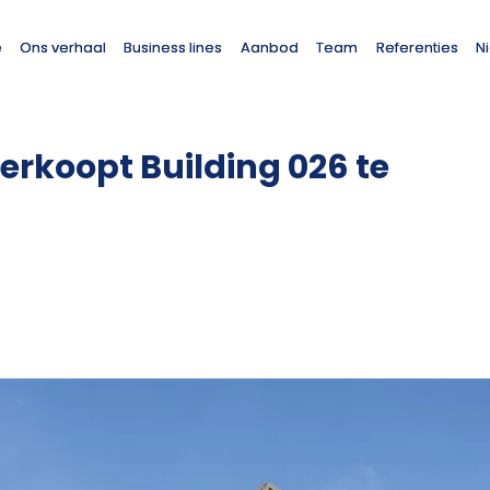
e
Ons verhaal
Business lines
Aanbod
Team
Referenties
N
verkoopt Building 026 te