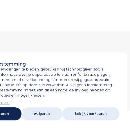
(0)20 664 85 85
oestemming
ervaringen te bieden, gebruiken wij technologieën zoals
nformatie over je apparaat op te slaan en/of te raadplegen.
etherlands@dils.com
stemmen met deze technologieën kunnen wij gegevens zoals
f unieke ID's op deze site verwerken. Als je geen toestemming
toestemming intrekt, kan dit een nadelige invloed hebben op
cties en mogelijkheden.
ement
teren
weigeren
bekijk voorkeuren
arden
Design by LEFHEBBERS